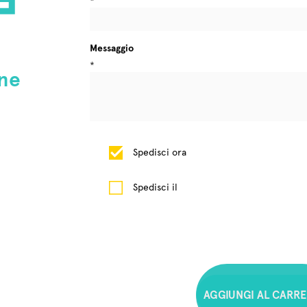
*
Messaggio
*
ne
Spedisci ora
Spedisci il
1
A
G
G
I
U
N
G
I
A
L
C
A
R
R
E