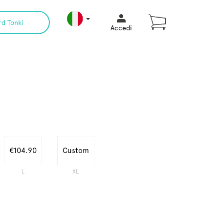
rd Tonki
Accedi
€104.90
Custom
L
XL