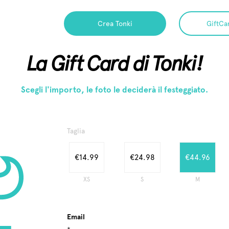
Crea Tonki
GiftCa
La Gift Card di Tonki!
Scegli l'importo, le foto le deciderà il festeggiato.
Taglia
€14.99
€24.98
€44.96
XS
S
M
Email