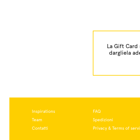
La Gift Card 
dargliela ad
Inspirations
FAQ
Team
Spedizioni
Contatti
Privacy & Terms of serv