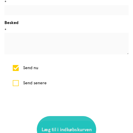
*
Besked
*
Send nu
Send senere
1
L
æ
g
t
i
l
i
i
n
d
k
ø
b
s
k
u
r
v
e
n