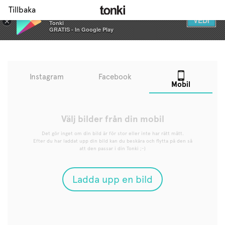
Tillbaka
Tonki
VEDI
×
Tonki
GRATIS - In Google Play
Instagram
Facebook
Mobil
Välj bilder från din mobil
Det gör inget om din bild är för stor eller inte har rätt mått.
Efter du har laddat upp din bild kan du beskära och flytta på den så
att den passar i din Tonki ;-)
Ladda upp en bild